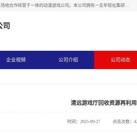
广州华耀动漫科技有限公司是一家集研发、生产、销售、娱乐场地合作经营于一体的动漫游戏公司。本公司拥有一支年轻化集研发生产到售后服务的队伍，及时地为客户提供、赚钱的产品。本公司以雄厚的实力、合理的价格、优良的服务与多家企业建立了长期的合作关系。热诚欢迎各界前来参观、考察、洽谈业务。目前公司经营的产品有：各种捕渔游戏机系列，大型模拟机系列、轮盘机系列、连线机系列、框体机系列、玛莉机系列等。
公司
企业视频
公司介绍
公司动态
清远游戏厅回收资源再利用
时间：2025-09-27
点击次数：42