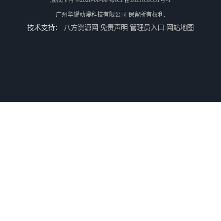
版权所有 ©2026-08-08
粤ICP备2021059351号-1
广州华耀动漫科技有限公司
保留所有权利.
技术支持：
八方资源网
免责声明
管理员入口
网站地图
电玩城整场回收
儿童机回收
二手游戏机回收
游戏厅设备回收