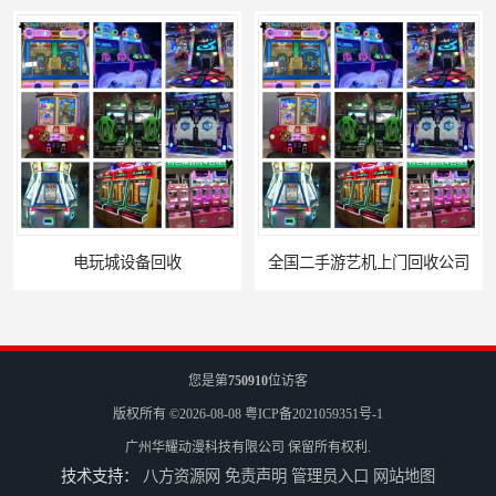
电玩城设备回收
全国二手游艺机上门回收公司
您是第
750910
位访客
版权所有 ©2026-08-08
粤ICP备2021059351号-1
广州华耀动漫科技有限公司
保留所有权利.
技术支持：
八方资源网
免责声明
管理员入口
网站地图