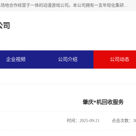
广州华耀动漫科技有限公司是一家集研发、生产、销售、娱乐场地合作经营于一体的动漫游戏公司。本公司拥有一支年轻化集研发生产到售后服务的队伍，及时地为客户提供、赚钱的产品。本公司以雄厚的实力、合理的价格、优良的服务与多家企业建立了长期的合作关系。热诚欢迎各界前来参观、考察、洽谈业务。目前公司经营的产品有：各种捕渔游戏机系列，大型模拟机系列、轮盘机系列、连线机系列、框体机系列、玛莉机系列等。
公司
企业视频
公司介绍
公司动态
肇庆*机回收服务
时间：2025-09-21
点击次数：38