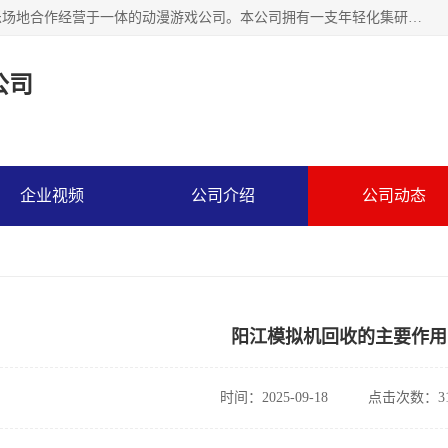
广州华耀动漫科技有限公司是一家集研发、生产、销售、娱乐场地合作经营于一体的动漫游戏公司。本公司拥有一支年轻化集研发生产到售后服务的队伍，及时地为客户提供、赚钱的产品。本公司以雄厚的实力、合理的价格、优良的服务与多家企业建立了长期的合作关系。热诚欢迎各界前来参观、考察、洽谈业务。目前公司经营的产品有：各种捕渔游戏机系列，大型模拟机系列、轮盘机系列、连线机系列、框体机系列、玛莉机系列等。
公司
企业视频
公司介绍
公司动态
阳江模拟机回收的主要作用
时间：2025-09-18
点击次数：31