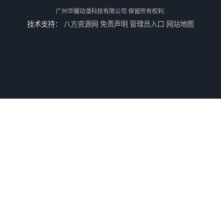
广州华耀动漫科技有限公司
保留所有权利.
技术支持：
八方资源网
免责声明
管理员入口
网站地图
儿童机回收
二手游戏机回收
游戏厅设备回收
电玩城设备回收