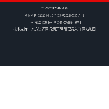
您是第
758254
位访客
版权所有 ©2026-08-10
粤ICP备2021059351号-1
广州华耀动漫科技有限公司
保留所有权利.
技术支持：
八方资源网
免责声明
管理员入口
网站地图
全国二手游艺机上门回收公司
电玩城整场回收
儿童机回收
二手游戏机回收