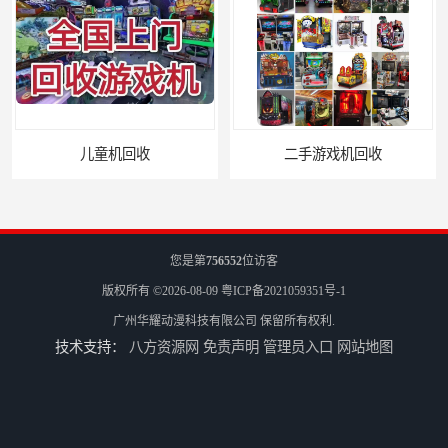
儿童机回收
二手游戏机回收
您是第
756552
位访客
版权所有 ©2026-08-09
粤ICP备2021059351号-1
广州华耀动漫科技有限公司
保留所有权利.
技术支持：
八方资源网
免责声明
管理员入口
网站地图
游戏厅设备回收
电玩城设备回收