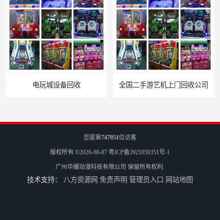
全国二手游艺机上门回收公司
您是第
747951
位访客
版权所有 ©2026-08-07
粤ICP备2021059351号-1
广州华耀动漫科技有限公司
保留所有权利.
技术支持：
八方资源网
免责声明
管理员入口
网站地图
电玩城整场回收
儿童机回收