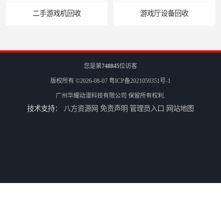
机回收
游戏厅设备回收
您是第
748845
位访客
版权所有 ©2026-08-07
粤ICP备2021059351号-1
广州华耀动漫科技有限公司
保留所有权利.
技术支持：
八方资源网
免责声明
管理员入口
网站地图
电玩城设备回收
全国二手游艺机上门回收公司