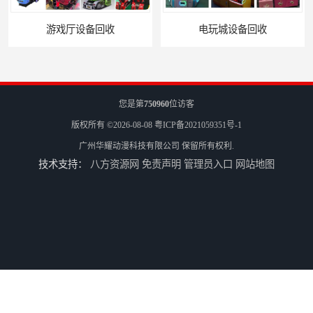
收
电玩城设备回收
您是第
750960
位访客
版权所有 ©2026-08-08
粤ICP备2021059351号-1
广州华耀动漫科技有限公司
保留所有权利.
技术支持：
八方资源网
免责声明
管理员入口
网站地图
全国二手游艺机上门回收公司
电玩城整场回收