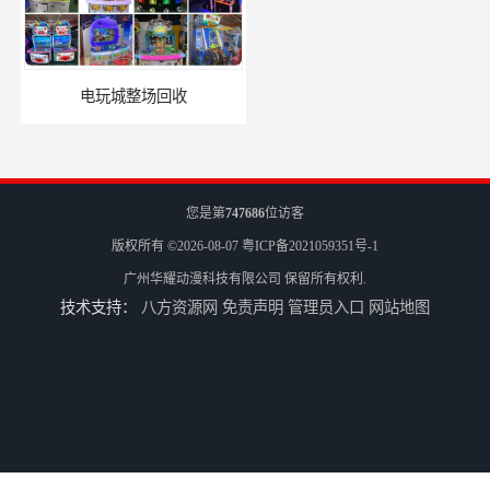
电玩城整场回收
儿童机回收
您是第
747686
位访客
版权所有 ©2026-08-07
粤ICP备2021059351号-1
广州华耀动漫科技有限公司
保留所有权利.
技术支持：
八方资源网
免责声明
管理员入口
网站地图
二手游戏机回收
游戏厅设备回收