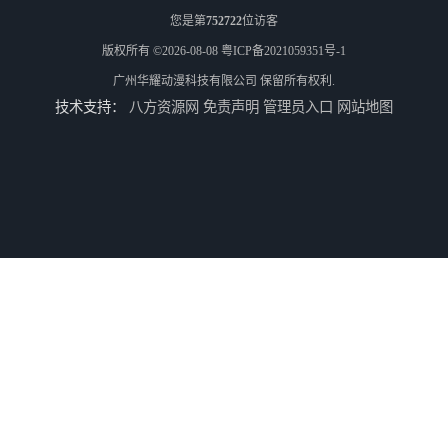
您是第
752722
位访客
版权所有 ©2026-08-08
粤ICP备2021059351号-1
广州华耀动漫科技有限公司
保留所有权利.
技术支持：
八方资源网
免责声明
管理员入口
网站地图
二手游戏机回收
游戏厅设备回收
电玩城设备回收
全国二手游艺机上门回收公司