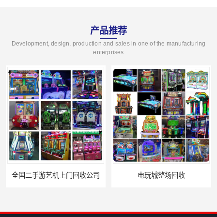
产品推荐
Development, design, production and sales in one of the manufacturing
enterprises
电玩城整场回收
儿童机回收