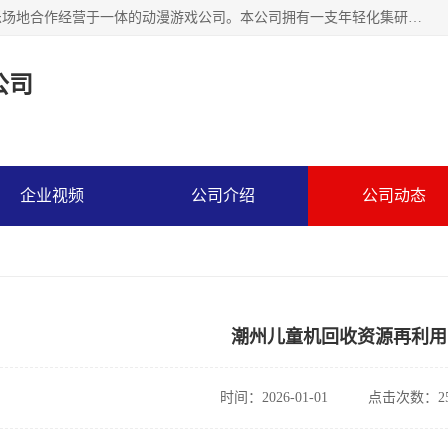
广州华耀动漫科技有限公司是一家集研发、生产、销售、娱乐场地合作经营于一体的动漫游戏公司。本公司拥有一支年轻化集研发生产到售后服务的队伍，及时地为客户提供、赚钱的产品。本公司以雄厚的实力、合理的价格、优良的服务与多家企业建立了长期的合作关系。热诚欢迎各界前来参观、考察、洽谈业务。目前公司经营的产品有：各种捕渔游戏机系列，大型模拟机系列、轮盘机系列、连线机系列、框体机系列、玛莉机系列等。
公司
企业视频
公司介绍
公司动态
潮州儿童机回收资源再利用
时间：2026-01-01
点击次数：25