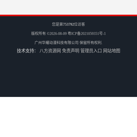
您是第
753792
位访客
版权所有 ©2026-08-09
粤ICP备2021059351号-1
广州华耀动漫科技有限公司
保留所有权利.
技术支持：
八方资源网
免责声明
管理员入口
网站地图
电玩城设备回收
全国二手游艺机上门回收公司