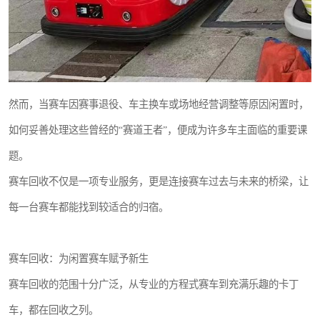
然而，当赛车因赛事退役、车主换车或场地经营调整等原因闲置时，
如何妥善处理这些曾经的“赛道王者”，便成为许多车主面临的重要课
题。
赛车回收不仅是一项专业服务，更是连接赛车过去与未来的桥梁，让
每一台赛车都能找到较适合的归宿。
赛车回收：为闲置赛车赋予新生
赛车回收的范围十分广泛，从专业的方程式赛车到充满乐趣的卡丁
车，都在回收之列。