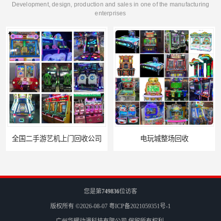
Development, design, production and sales in one of the manufacturing
enterprises
电玩城整场回收
儿童机回收
您是第
749836
位访客
版权所有 ©2026-08-07
粤ICP备2021059351号-1
广州华耀动漫科技有限公司
保留所有权利.