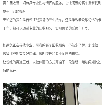
赛车回收是一项兼具专业性与情怀的服务，它让闲置的赛车重新找到
属于自己的舞台。
无论您的赛车是曾经征战赛场的专业战车，还是承载着欢乐记忆的卡
丁车，都可以通过专业的回收服务，实现价值的延续与升华。
如果您正在寻找专业、可靠的赛车回收服务，不妨多了解、多比较，
选择那些拥有良好口碑、透明流程和专业团队的机构。
让曾经的赛道王者，以较体面的方式开启下一段旅程，继续闪耀其独
特的光芒。