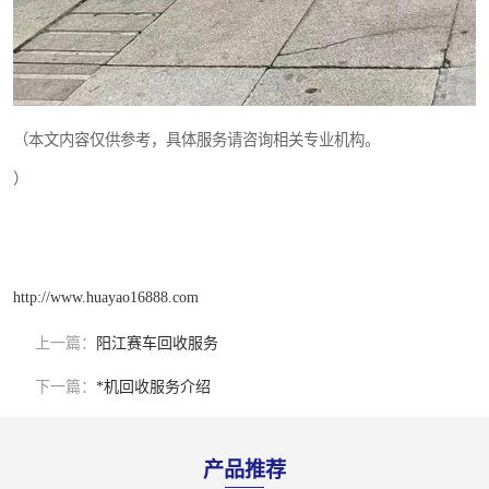
（本文内容仅供参考，具体服务请咨询相关专业机构。
）
http://www.huayao16888.com
上一篇：
阳江赛车回收服务
下一篇：
*机回收服务介绍
产品推荐