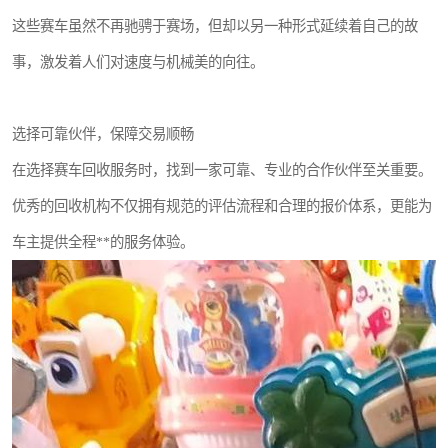
这些赛车虽然不再驰骋于赛场，但却以另一种形式延续着自己的故
事，激发着人们对速度与机械美的向往。
选择可靠伙伴，保障交易顺畅
在选择赛车回收服务时，找到一家可靠、专业的合作伙伴至关重要。
优秀的回收机构不仅拥有规范的评估流程和合理的报价体系，更能为
车主提供全程**的服务体验。