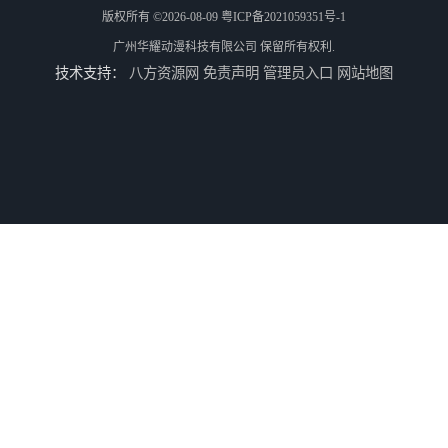
版权所有 ©2026-08-09
粤ICP备2021059351号-1
广州华耀动漫科技有限公司
保留所有权利.
技术支持：
八方资源网
免责声明
管理员入口
网站地图
电玩城整场回收
儿童机回收
二手游戏机回收
游戏厅设备回收