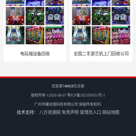
全国二手游艺机上门回收公司
电玩城整场回收
您是第
748028
位访客
版权所有 ©2026-08-07
粤ICP备2021059351号-1
广州华耀动漫科技有限公司
保留所有权利.
技术支持：
八方资源网
免责声明
管理员入口
网站地图
儿童机回收
二手游戏机回收