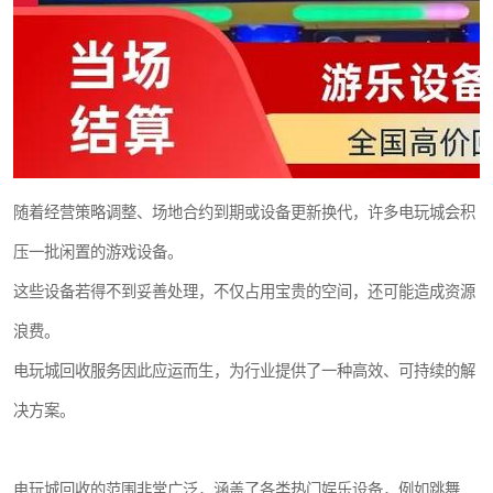
随着经营策略调整、场地合约到期或设备更新换代，许多电玩城会积
压一批闲置的游戏设备。
这些设备若得不到妥善处理，不仅占用宝贵的空间，还可能造成资源
浪费。
电玩城回收服务因此应运而生，为行业提供了一种高效、可持续的解
决方案。
电玩城回收的范围非常广泛，涵盖了各类热门娱乐设备，例如跳舞