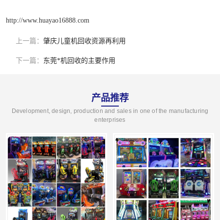
http://www.huayao16888.com
上一篇：
肇庆儿童机回收资源再利用
下一篇：
东莞*机回收的主要作用
产品推荐
Development, design, production and sales in one of the manufacturing
enterprises