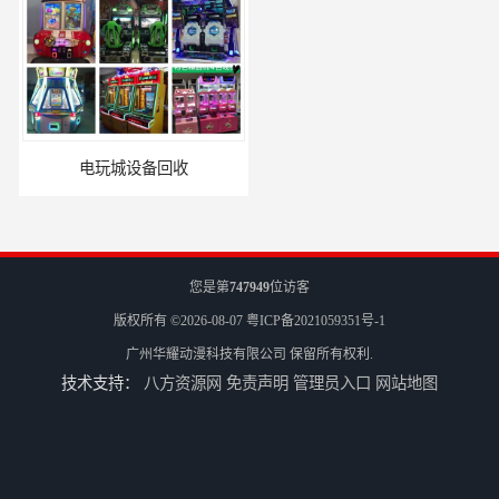
收
全国二手游艺机上门回收公司
您是第
747949
位访客
版权所有 ©2026-08-07
粤ICP备2021059351号-1
广州华耀动漫科技有限公司
保留所有权利.
技术支持：
八方资源网
免责声明
管理员入口
网站地图
电玩城整场回收
儿童机回收