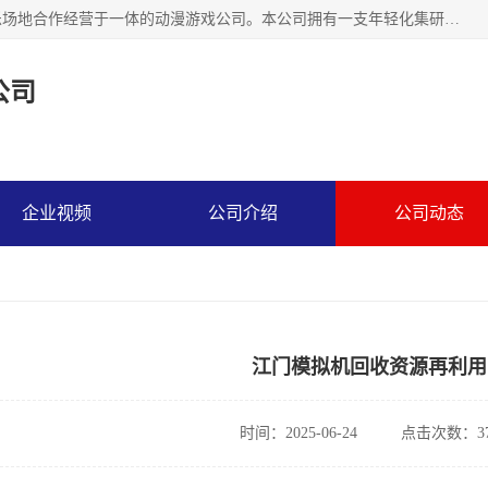
广州华耀动漫科技有限公司是一家集研发、生产、销售、娱乐场地合作经营于一体的动漫游戏公司。本公司拥有一支年轻化集研发生产到售后服务的队伍，及时地为客户提供、赚钱的产品。本公司以雄厚的实力、合理的价格、优良的服务与多家企业建立了长期的合作关系。热诚欢迎各界前来参观、考察、洽谈业务。目前公司经营的产品有：各种捕渔游戏机系列，大型模拟机系列、轮盘机系列、连线机系列、框体机系列、玛莉机系列等。
公司
企业视频
公司介绍
公司动态
江门模拟机回收资源再利用
时间：2025-06-24
点击次数：37