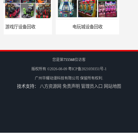
电玩城设备回收
全国二手游艺机上门回收公司
您是第
755568
位访客
版权所有 ©2026-08-09
粤ICP备2021059351号-1
广州华耀动漫科技有限公司
保留所有权利.
技术支持：
八方资源网
免责声明
管理员入口
网站地图
电玩城整场回收
儿童机回收