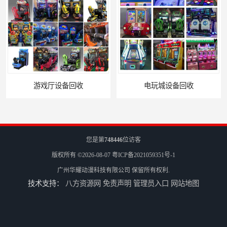
备回收
电玩城设备回收
您是第
748446
位访客
版权所有 ©2026-08-07
粤ICP备2021059351号-1
广州华耀动漫科技有限公司
保留所有权利.
技术支持：
八方资源网
免责声明
管理员入口
网站地图
全国二手游艺机上门回收公司
电玩城整场回收