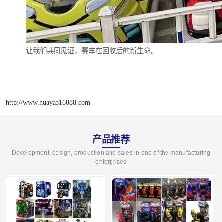
让我们共同见证，赛车在回收后的新生命。
http://www.huayao16888.com
产品推荐
Development, design, production and sales in one of the manufacturing
enterprises