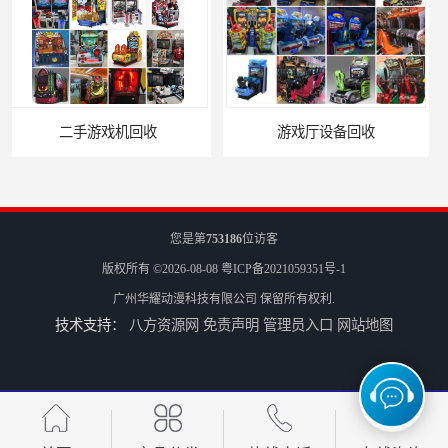
游戏厅设备回收
电玩城设备回收
您是第
753186
位访客
版权所有 ©2026-08-08
粤ICP备2021059351号-1
广州华耀动漫科技有限公司
保留所有权利.
技术支持：
八方资源网
免责声明
管理员入口
网站地图
全国二手游艺机上门回收公司
电玩城整场回收