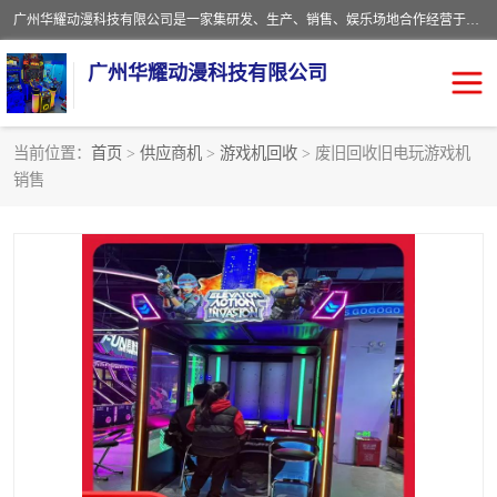
广州华耀动漫科技有限公司是一家集研发、生产、销售、娱乐场地合作经营于一体的动漫游戏公司。本公司拥有一支年轻化集研发生产到售后服务的队伍，及时地为客户提供、赚钱的产品。本公司以雄厚的实力、合理的价格、优良的服务与多家企业建立了长期的合作关系。热诚欢迎各界前来参观、考察、洽谈业务。目前公司经营的产品有：各种捕渔游戏机系列，大型模拟机系列、轮盘机系列、连线机系列、框体机系列、玛莉机系列等。
广州华耀动漫科技有限公司
当前位置：
首页
>
供应商机
>
游戏机回收
> 废旧回收旧电玩游戏机
销售
娃娃机回收
游戏机回收
赛车回收
电玩城回收
模拟机回收
儿童机回收
游戏厅回收
*机回收