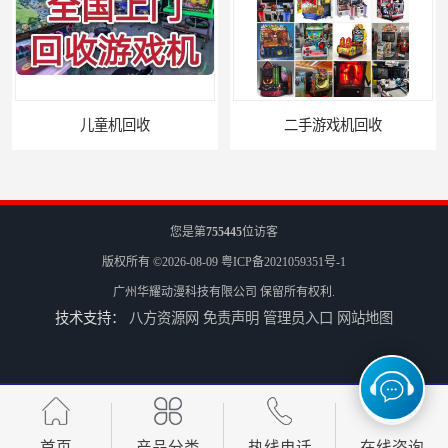
儿童机回收
二手游戏机回收
您是第
755445
位访客
版权所有 ©2026-08-09
粤ICP备2021059351号-1
广州华耀动漫科技有限公司
保留所有权利.
技术支持：
八方资源网
免责声明
管理员入口
网站地图
游戏厅设备回收
电玩城设备回收
首页
产品分类
热线电话
在线咨询