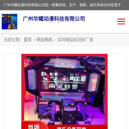
广州华耀动漫科技有限公司是一家集研发、生产、销售、娱乐场地合作经营于一体的动漫游戏公司。本公司拥有一支年轻化集研发生产到售后服务的队伍，及时地为客户提供、赚钱的产品。本公司以雄厚的实力、合理的价格、优良的服务与多家企业建立了长期的合作关系。热诚欢迎各界前来参观、考察、洽谈业务。目前公司经营的产品有：各种捕渔游戏机系列，大型模拟机系列、轮盘机系列、连线机系列、框体机系列、玛莉机系列等。
广州华耀动漫科技有限公司
当前位置：
首页
>
供应商机
> 深圳模拟机回收厂家
娃娃机回收
游戏机回收
赛车回收
电玩城回收
模拟机回收
儿童机回收
游戏厅回收
*机回收