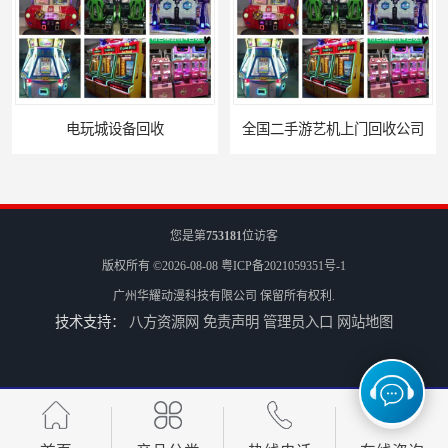
电玩城设备回收
全国二手游艺机上门回收公司
您是第
753181
位访客
版权所有 ©2026-08-08
粤ICP备2021059351号-1
广州华耀动漫科技有限公司
保留所有权利.
技术支持：
八方资源网
免责声明
管理员入口
网站地图
电玩城整场回收
儿童机回收