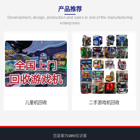
产品推荐
Development, design, production and sales in one of the manufacturing
enterprises
二手游戏机回收
您是第
755893
位访客