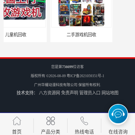
二手游戏机回收
游戏厅设备回收
您是第
756699
位访客
版权所有 ©2026-08-09
粤ICP备2021059351号-1
广州华耀动漫科技有限公司
保留所有权利.
技术支持：
八方资源网
免责声明
管理员入口
网站地图
电玩城设备回收
全国二手游艺机上门回收公司
首页
产品分类
热线电话
在线咨询