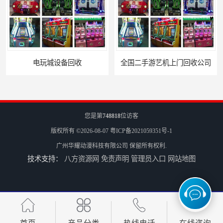
电玩城设备回收
全国二手游艺机上门回收公司
您是第
748818
位访客
版权所有 ©2026-08-07
粤ICP备2021059351号-1
广州华耀动漫科技有限公司
保留所有权利.
技术支持：
八方资源网
免责声明
管理员入口
网站地图
电玩城整场回收
儿童机回收