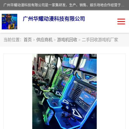
广州华耀动漫科技有限公司是一家集研发、生产、销售、娱乐场地合作经营于一体的动漫游戏公司。本公司拥有一支年轻化集研发生产到售后服务的队伍，及时地为客户提供、赚钱的产品。本公司以雄厚的实力、合理的价格、优良的服务与多家企业建立了长期的合作关系。热诚欢迎各界前来参观、考察、洽谈业务。目前公司经营的产品有：各种捕渔游戏机系列，大型模拟机系列、轮盘机系列、连线机系列、框体机系列、玛莉机系列等。
广州华耀动漫科技有限公司
当前位置：
首页
>
供应商机
>
游戏机回收
> 二手回收游戏机厂家
娃娃机回收
游戏机回收
赛车回收
电玩城回收
模拟机回收
儿童机回收
游戏厅回收
*机回收