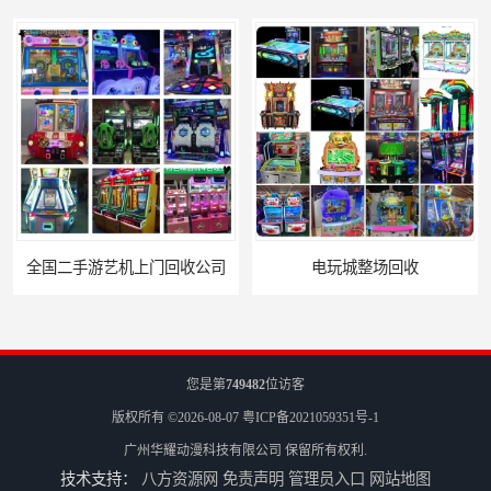
全国二手游艺机上门回收公司
电玩城整场回收
您是第
749482
位访客
版权所有 ©2026-08-07
粤ICP备2021059351号-1
广州华耀动漫科技有限公司
保留所有权利.
技术支持：
八方资源网
免责声明
管理员入口
网站地图