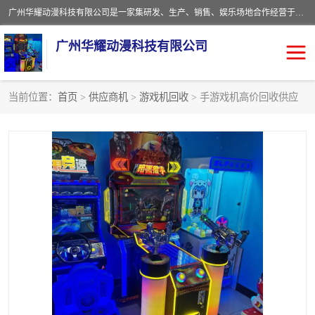
广州华耀动漫科技有限公司是一家集研发、生产、销售、娱乐场地合作经营于一体的动漫游戏公司。本公司拥有一支年轻化集研发生产到售后服务的队伍，及时地为客户提供、赚钱的产品。本公司以雄厚的实力、合理的价格、优良的服务与多家企业建立了长期的合作关系。热诚欢迎各界前来参观、考察、洽谈业务。目前公司经营的产品有：各种捕渔游戏机系列，大型模拟机系列、轮盘机系列、连线机系列、框体机系列、玛莉机系列等。
广州华耀动漫科技有限公司
当前位置：
首页
>
供应商机
>
游戏机回收
> 手游戏机高价回收供应
娃娃机回收
游戏机回收
赛车回收
电玩城回收
模拟机回收
儿童机回收
游戏厅回收
*机回收