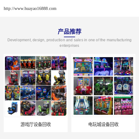
http://www.huayao16888.com
产品推荐
Development, design, production and sales in one of the manufacturing
enterprises
游戏厅设备回收
电玩城设备回收