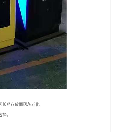
因长期存放而落灰老化。
选择。