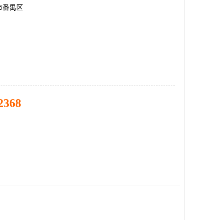
市番禺区
2368