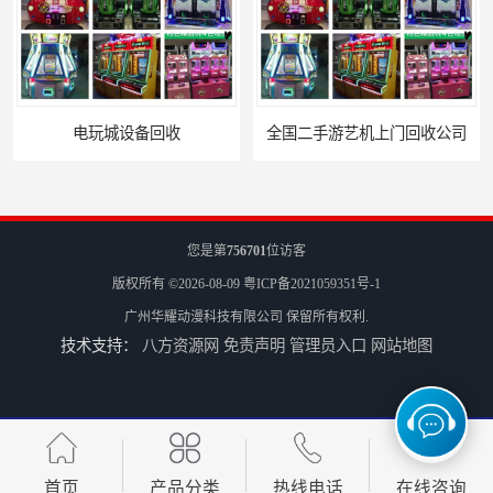
全国二手游艺机上门回收公司
电玩城整场回收
您是第
756701
位访客
版权所有 ©2026-08-09
粤ICP备2021059351号-1
广州华耀动漫科技有限公司
保留所有权利.
技术支持：
八方资源网
免责声明
管理员入口
网站地图
儿童机回收
二手游戏机回收
首页
产品分类
热线电话
在线咨询