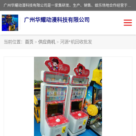
广州华耀动漫科技有限公司是一家集研发、生产、销售、娱乐场地合作经营于一体的动漫游戏公司。本公司拥有一支年轻化集研发生产到售后服务的队伍，及时地为客户提供、赚钱的产品。本公司以雄厚的实力、合理的价格、优良的服务与多家企业建立了长期的合作关系。热诚欢迎各界前来参观、考察、洽谈业务。目前公司经营的产品有：各种捕渔游戏机系列，大型模拟机系列、轮盘机系列、连线机系列、框体机系列、玛莉机系列等。
广州华耀动漫科技有限公司
当前位置：
首页
>
供应商机
> 河源*机回收批发
娃娃机回收
游戏机回收
赛车回收
电玩城回收
模拟机回收
儿童机回收
游戏厅回收
*机回收