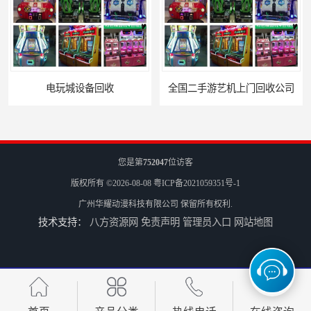
电玩城设备回收
全国二手游艺机上门回收公司
您是第
752047
位访客
版权所有 ©2026-08-08
粤ICP备2021059351号-1
广州华耀动漫科技有限公司
保留所有权利.
技术支持：
八方资源网
免责声明
管理员入口
网站地图
电玩城整场回收
儿童机回收