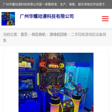
广州华耀动漫科技有限公司是一家集研发、生产、销售、娱乐场地合作经营于一体的动漫游戏公司。本公司拥有一支年轻化集研发生产到售后服务的队伍，及时地为客户提供、赚钱的产品。本公司以雄厚的实力、合理的价格、优良的服务与多家企业建立了长期的合作关系。热诚欢迎各界前来参观、考察、洽谈业务。目前公司经营的产品有：各种捕渔游戏机系列，大型模拟机系列、轮盘机系列、连线机系列、框体机系列、玛莉机系列等。
广州华耀动漫科技有限公司
当前位置：
首页
>
供应商机
>
游戏机回收
> 二手回收游戏机设备销
售
娃娃机回收
游戏机回收
赛车回收
电玩城回收
模拟机回收
儿童机回收
游戏厅回收
*机回收