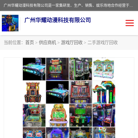
广州华耀动漫科技有限公司是一家集研发、生产、销售、娱乐场地合作经营于一体的动漫游戏公司。本公司拥有一支年轻化集研发生产到售后服务的队伍，及时地为客户提供、赚钱的产品。本公司以雄厚的实力、合理的价格、优良的服务与多家企业建立了长期的合作关系。热诚欢迎各界前来参观、考察、洽谈业务。目前公司经营的产品有：各种捕渔游戏机系列，大型模拟机系列、轮盘机系列、连线机系列、框体机系列、玛莉机系列等。
广州华耀动漫科技有限公司
当前位置：
首页
>
供应商机
>
游戏厅回收
> 二手游戏厅回收
娃娃机回收
游戏机回收
赛车回收
电玩城回收
模拟机回收
儿童机回收
游戏厅回收
*机回收