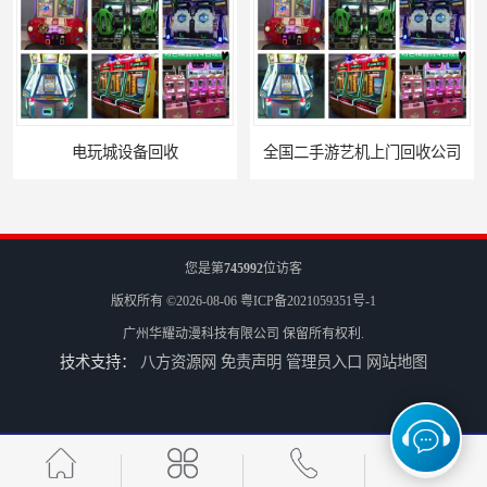
电玩城设备回收
全国二手游艺机上门回收公司
您是第
745992
位访客
版权所有 ©2026-08-06
粤ICP备2021059351号-1
广州华耀动漫科技有限公司
保留所有权利.
技术支持：
八方资源网
免责声明
管理员入口
网站地图
电玩城整场回收
儿童机回收