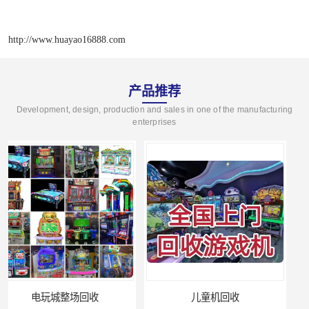
http://www.huayao16888.com
产品推荐
Development, design, production and sales in one of the manufacturing
enterprises
儿童机回收
二手游戏机回收