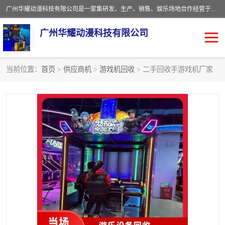
广州华耀动漫科技有限公司是一家集研发、生产、销售、娱乐场地合作经营于一体的动漫游戏公司。本公司拥有一支年轻化集研发生产到售后服务的队伍，及时地为客户提供、赚钱的产品。本公司以雄厚的实力、合理的价格、优良的服务与多家企业建立了长期的合作关系。热诚欢迎各界前来参观、考察、洽谈业务。目前公司经营的产品有：各种捕渔游戏机系列，大型模拟机系列、轮盘机系列、连线机系列、框体机系列、玛莉机系列等。
广州华耀动漫科技有限公司
当前位置：
首页
>
供应商机
>
游戏机回收
> 二手回收手游戏机厂家
娃娃机回收
游戏机回收
赛车回收
电玩城回收
模拟机回收
儿童机回收
游戏厅回收
*机回收