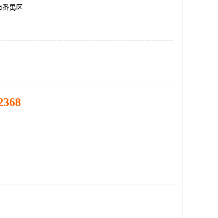
市番禺区
2368