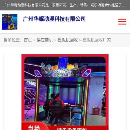
广州华耀动漫科技有限公司是一家集研发、生产、销售、娱乐场地合作经营于一体的动漫游戏公司。本公司拥有一支年轻化集研发生产到售后服务的队伍，及时地为客户提供、赚钱的产品。本公司以雄厚的实力、合理的价格、优良的服务与多家企业建立了长期的合作关系。热诚欢迎各界前来参观、考察、洽谈业务。目前公司经营的产品有：各种捕渔游戏机系列，大型模拟机系列、轮盘机系列、连线机系列、框体机系列、玛莉机系列等。
广州华耀动漫科技有限公司
当前位置：
首页
>
供应商机
>
模拟机回收
> 模拟机回收厂家
娃娃机回收
游戏机回收
赛车回收
电玩城回收
模拟机回收
儿童机回收
游戏厅回收
*机回收