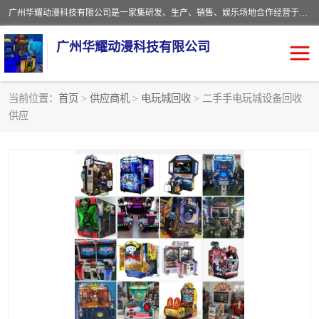
广州华耀动漫科技有限公司是一家集研发、生产、销售、娱乐场地合作经营于一体的动漫游戏公司。本公司拥有一支年轻化集研发生产到售后服务的队伍，及时地为客户提供、赚钱的产品。本公司以雄厚的实力、合理的价格、优良的服务与多家企业建立了长期的合作关系。热诚欢迎各界前来参观、考察、洽谈业务。目前公司经营的产品有：各种捕渔游戏机系列，大型模拟机系列、轮盘机系列、连线机系列、框体机系列、玛莉机系列等。
广州华耀动漫科技有限公司
当前位置：
首页
>
供应商机
>
电玩城回收
> 二手手电玩城设备回收
供应
娃娃机回收
游戏机回收
赛车回收
电玩城回收
模拟机回收
儿童机回收
游戏厅回收
*机回收