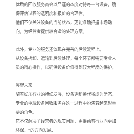
优质的回收服务商会以严谨的态度对待每一台设备，确
保评估过程的透明度和报价的合理性。
他们不仅关注设备的当前状态，更能准确把握市场动
向，为经营者提供较合适的处理方案。
此外，专业的服务还体现在完善的后续流程上。
从设备拆卸、运输到后续处理，每个环节都需要专业人
员的精心操作，以确保设备价值得到较大程度的保护。
展望未来
随着娱乐行业的持续发展，设备更新换代将成为常态。
专业的电玩设备回收服务在这一过程中扮演着越来越重
要的角色。
它不仅解决了经营者的现实问题，更推动着行业向更加
环保、*的方向发展。