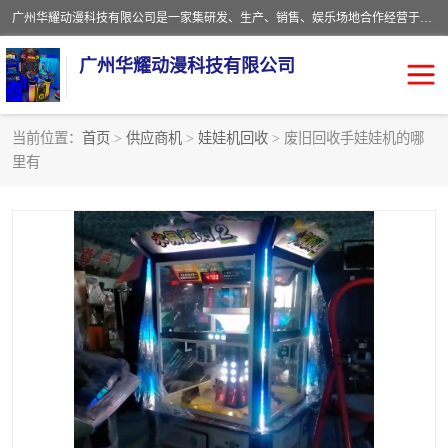
广州华耀动漫科技有限公司是一家集研发、生产、销售、娱乐场地合作经营于一体的动漫游戏公司。本公司拥有一支年轻化集研发生产到售后服务的队伍，及时地为客户提供、赚钱的产品。本公司以雄厚的实力、合理的价格、优良的服务与多家企业建立了长期的合作关系。热诚欢迎各界前来参观、考察、洽谈业务。目前公司经营的产品有：各种捕渔游戏机系列，大型模拟机系列、轮盘机系列、连线机系列、框体机系列、玛莉机系列等。
广州华耀动漫科技有限公司
当前位置：
首页
>
供应商机
>
娃娃机回收
> 废旧回收手娃娃机的哪
里有
娃娃机回收
游戏机回收
赛车回收
电玩城回收
模拟机回收
儿童机回收
游戏厅回收
*机回收