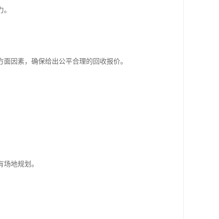
力。
方面因素，确保给出公平合理的回收报价。
。
有场地规划。