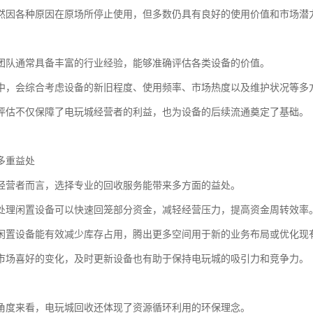
然因各种原因在原场所停止使用，但多数仍具有良好的使用价值和市场潜
团队通常具备丰富的行业经验，能够准确评估各类设备的价值。
中，会综合考虑设备的新旧程度、使用频率、市场热度以及维护状况等多
评估不仅保障了电玩城经营者的利益，也为设备的后续流通奠定了基础。
多重益处
经营者而言，选择专业的回收服务能带来多方面的益处。
处理闲置设备可以快速回笼部分资金，减轻经营压力，提高资金周转效率
闲置设备能有效减少库存占用，腾出更多空间用于新的业务布局或优化现
市场喜好的变化，及时更新设备也有助于保持电玩城的吸引力和竞争力。
角度来看，电玩城回收还体现了资源循环利用的环保理念。