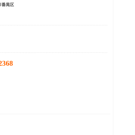
市番禺区
2368