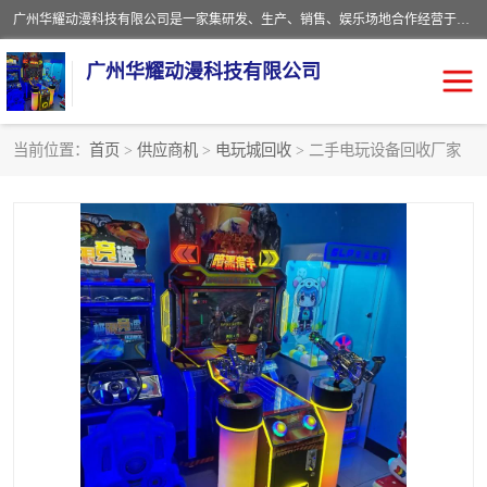
广州华耀动漫科技有限公司是一家集研发、生产、销售、娱乐场地合作经营于一体的动漫游戏公司。本公司拥有一支年轻化集研发生产到售后服务的队伍，及时地为客户提供、赚钱的产品。本公司以雄厚的实力、合理的价格、优良的服务与多家企业建立了长期的合作关系。热诚欢迎各界前来参观、考察、洽谈业务。目前公司经营的产品有：各种捕渔游戏机系列，大型模拟机系列、轮盘机系列、连线机系列、框体机系列、玛莉机系列等。
广州华耀动漫科技有限公司
当前位置：
首页
>
供应商机
>
电玩城回收
> 二手电玩设备回收厂家
娃娃机回收
游戏机回收
赛车回收
电玩城回收
模拟机回收
儿童机回收
游戏厅回收
*机回收