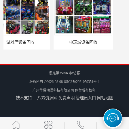
电玩城设备回收
全国二手游艺机上门回收公司
您是第
750963
位访客
版权所有 ©2026-08-08
粤ICP备2021059351号-1
广州华耀动漫科技有限公司
保留所有权利.
技术支持：
八方资源网
免责声明
管理员入口
网站地图
电玩城整场回收
儿童机回收