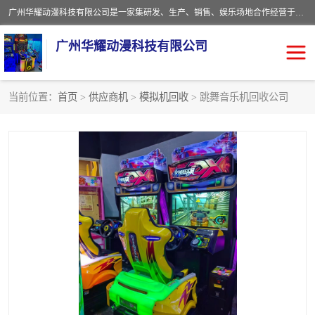
广州华耀动漫科技有限公司是一家集研发、生产、销售、娱乐场地合作经营于一体的动漫游戏公司。本公司拥有一支年轻化集研发生产到售后服务的队伍，及时地为客户提供、赚钱的产品。本公司以雄厚的实力、合理的价格、优良的服务与多家企业建立了长期的合作关系。热诚欢迎各界前来参观、考察、洽谈业务。目前公司经营的产品有：各种捕渔游戏机系列，大型模拟机系列、轮盘机系列、连线机系列、框体机系列、玛莉机系列等。
广州华耀动漫科技有限公司
当前位置：
首页
>
供应商机
>
模拟机回收
> 跳舞音乐机回收公司
娃娃机回收
游戏机回收
赛车回收
电玩城回收
模拟机回收
儿童机回收
游戏厅回收
*机回收