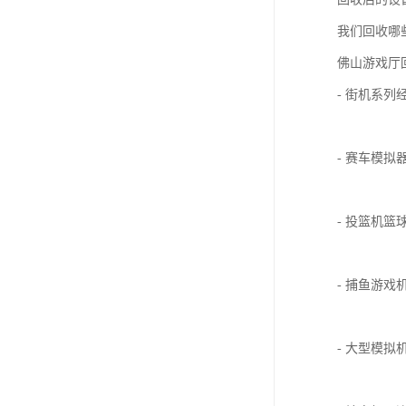
我们回收哪
佛山游戏厅
- 街机系
- 赛车模
- 投篮机
- 捕鱼游
- 大型模