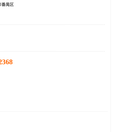
市番禺区
2368