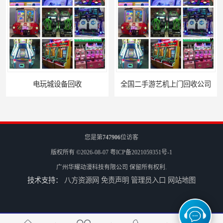
全国二手游艺机上门回收公司
电玩城整场回收
您是第
747906
位访客
版权所有 ©2026-08-07
粤ICP备2021059351号-1
广州华耀动漫科技有限公司
保留所有权利.
技术支持：
八方资源网
免责声明
管理员入口
网站地图
儿童机回收
二手游戏机回收