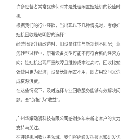
许多经营者常常犹豫何时才是处理闲置娃娃机的较佳时
机。
根据我们的行业经验，当出现以下几种情况时，考虑娃
娃机回收是较明智的选择：
经营场所升级改造时，旧设备往往与新规划不匹配；业
务转型过程中，原有设备类型可能不再符合新的经营方
向；娃娃机出现严重故障且维修成本过高时，回收比勉
强使用更为经济；设备长期闲置不用，既占用空间又造
成资源浪费。
在这些情况下，及时选择专业回收服务能够有效解决问
题，变"负担"为"收益"。
广州华耀动漫科技有限公司感谢多年来新老客户的大力
支持与关注。
在娃娃机回收业务领域，我们将继续发挥技术和研发优