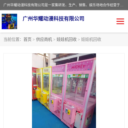
广州华耀动漫科技有限公司是一家集研发、生产、销售、娱乐场地合作经营于一体的动漫游戏公司。本公司拥有一支年轻化集研发生产到售后服务的队伍，及时地为客户提供、赚钱的产品。本公司以雄厚的实力、合理的价格、优良的服务与多家企业建立了长期的合作关系。热诚欢迎各界前来参观、考察、洽谈业务。目前公司经营的产品有：各种捕渔游戏机系列，大型模拟机系列、轮盘机系列、连线机系列、框体机系列、玛莉机系列等。
广州华耀动漫科技有限公司
当前位置：
首页
>
供应商机
>
娃娃机回收
> 娃娃机回收
娃娃机回收
游戏机回收
赛车回收
电玩城回收
模拟机回收
儿童机回收
游戏厅回收
*机回收