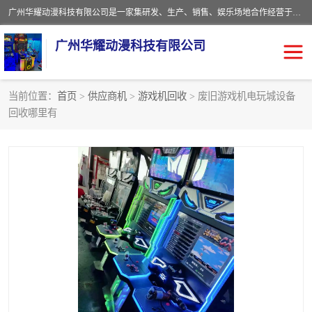
广州华耀动漫科技有限公司是一家集研发、生产、销售、娱乐场地合作经营于一体的动漫游戏公司。本公司拥有一支年轻化集研发生产到售后服务的队伍，及时地为客户提供、赚钱的产品。本公司以雄厚的实力、合理的价格、优良的服务与多家企业建立了长期的合作关系。热诚欢迎各界前来参观、考察、洽谈业务。目前公司经营的产品有：各种捕渔游戏机系列，大型模拟机系列、轮盘机系列、连线机系列、框体机系列、玛莉机系列等。
广州华耀动漫科技有限公司
当前位置：
首页
>
供应商机
>
游戏机回收
> 废旧游戏机电玩城设备
回收哪里有
娃娃机回收
游戏机回收
赛车回收
电玩城回收
模拟机回收
儿童机回收
游戏厅回收
*机回收